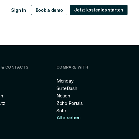
Jetzt kostenlos starten
Sign in
Book a demo
 & CONTACTS
COMPARE WITH
Monday
SuiteDash
en
Notion
utz
Zoho Portals
Softr
Alle sehen