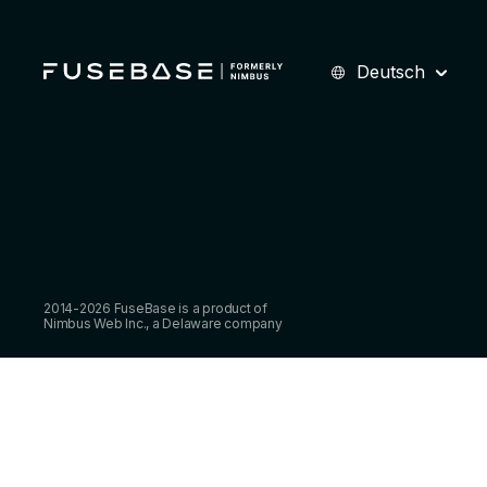
Deutsch
2014-2026 FuseBase is a product of
Nimbus Web Inc., a Delaware company