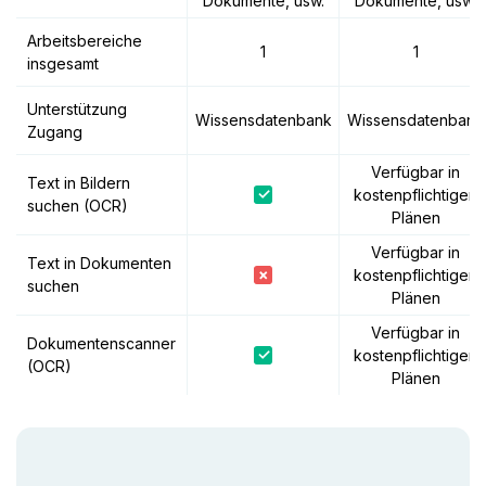
Dokumente, usw.
Dokumente, usw.
Arbeitsbereiche
1
1
insgesamt
Unterstützung
Wissensdatenbank
Wissensdatenbank
Zugang
Verfügbar in
Text in Bildern
✓
kostenpflichtigen
suchen (OCR)
Plänen
Verfügbar in
Text in Dokumenten
×
kostenpflichtigen
suchen
Plänen
Verfügbar in
Dokumentenscanner
✓
kostenpflichtigen
(OCR)
Plänen